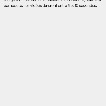
compacte. Les vidéos dureront entre 5 et 10 secondes.
Vidéos d'apprentissage
interactives
Chacun doit pouvoir s'immerger à son rythme et dans les
sujets qui le concernent. C'est pourquoi nous avons
développé un nouveau format d'apprentissage qui
permet d'intervenir au cours d'une vidéo. Nous veillons
ainsi à ce que la pertinence reste élevée et que chacun
apprenne ce qui est important sur le moment.